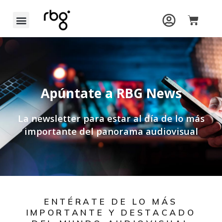
Ir
Carrit
al
contenido
Apúntate a RBG News
La newsletter para estar al día de lo más
importante del panorama audiovisual
ENTÉRATE DE LO MÁS
IMPORTANTE Y DESTACADO