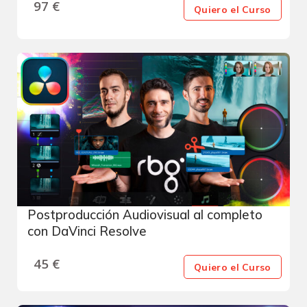
97
€
Quiero el Curso
Postproducción Audiovisual al completo
con DaVinci Resolve
45
€
Quiero el Curso