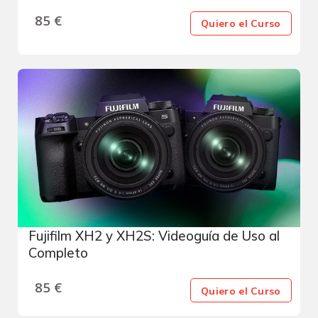
85
€
Quiero el Curso
Fujifilm XH2 y XH2S: Videoguía de Uso al
Completo
85
€
Quiero el Curso