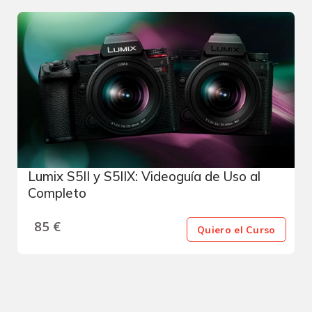
Lumix S5II y S5IIX: Videoguía de Uso al
Completo
85
€
Quiero el Curso