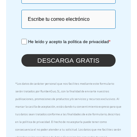
He leído y acepto la política de privacidad
*
DESCARGA GRATIS
*Los datos de carácter personal que nos facilites mediante este formulario
serán tratados por RunbenGuo, SL, con la finalidad de enviarte nuestras
publicaciones, promociones de productos y/o servicios y recursos exclusivos. Al
marcar la casilla de aceptación, estás dando tu consentimiento expreso para que
tus datos sean tratados conforme a las finalidades de este formulario, descritas
en la política de privacidad. El hecho de no aceptarla puede tener como
consecuencia el no poder atender a tu solicitud. Los datos que me facilites serán