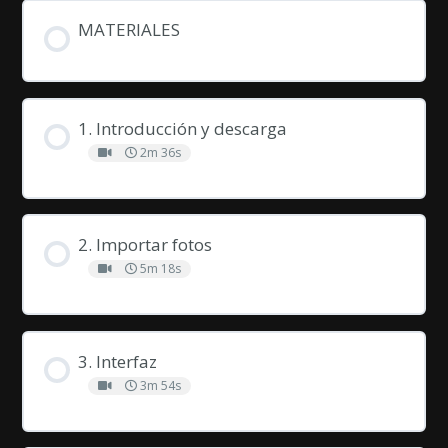
MATERIALES
1. Introducción y descarga
2m 36s
2. Importar fotos
5m 18s
3. Interfaz
3m 54s