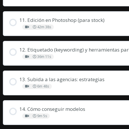
11. Edición en Photoshop (para stock)
42m 38s
12. Etiquetado (keywording) y herramientas pa
36m 11s
13. Subida a las agencias: estrategias
6m 48s
14. Cómo conseguir modelos
9m 5s