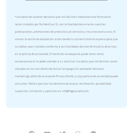
*Los datos de carácter personal que nos facilites mediante este formulario
serán tratados por RunbenGuo, SL, con la finalidad de enviarte nuestras
publicaciones, promociones de productos y/o servicios y recursos exclusivos. Al
marcar la casilla de aceptación, estás dando tu consentimiento expreso para que
tus datos sean tratados conforme a las finalidades de este formulario, descritas
en la política de privacidad. El hecho de no aceptarla puede tener como
consecuencia el no poder atender a tu solicitud. Los datos que me facilites serán
ubicados en los servidores de Active Campaign (mi proveedor de email
marketing), adherido al acuerdo Privacy Shield, y cuya política de privacidad puede
consultar. Podrás ejercitar los derechos de acceso, rectificación, portabilidad,
supresión, limitación y oposición en info@rbgescuela.com.