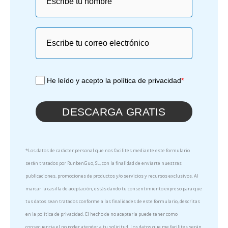
He leído y acepto la política de privacidad
*
DESCARGA GRATIS
*Los datos de carácter personal que nos facilites mediante este formulario
serán tratados por RunbenGuo, SL, con la finalidad de enviarte nuestras
publicaciones, promociones de productos y/o servicios y recursos exclusivos. Al
marcar la casilla de aceptación, estás dando tu consentimiento expreso para que
tus datos sean tratados conforme a las finalidades de este formulario, descritas
en la política de privacidad. El hecho de no aceptarla puede tener como
consecuencia el no poder atender a tu solicitud. Los datos que me facilites serán