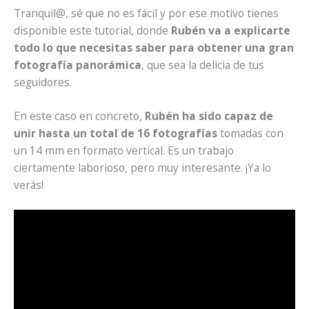
Tranquil@, sé que no es fácil y por ese motivo tienes
disponible este tutorial, donde
Rubén va a explicarte
todo lo que necesitas saber para obtener una gran
fotografía panorámica
, que sea la delicia de tus
seguidores.
En este caso en concreto,
Rubén ha sido capaz de
unir hasta un total de 16 fotografías
tomadas con
un 14 mm en formato vertical. Es un trabajo
ciertamente laborioso, pero muy interesante. ¡Ya lo
verás!