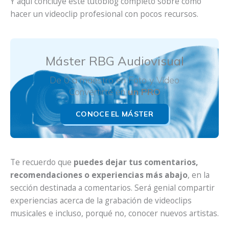
Y aquí concluye este tutoblog completo sobre cómo
hacer un videoclip profesional con pocos recursos.
Máster RBG Audiovisual
De 0 a maestro en Foto y Vídeo
Convertirte en
un PRO
CONOCE EL MÁSTER
Te recuerdo que
puedes dejar tus comentarios,
recomendaciones o experiencias más abajo
, en la
sección destinada a comentarios. Será genial compartir
experiencias acerca de la grabación de videoclips
musicales e incluso, porqué no, conocer nuevos artistas.